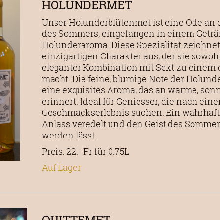
HOLUNDERMET
Unser Holunderblütenmet ist eine Ode an d
des Sommers, eingefangen in einem Geträ
Holunderaroma. Diese Spezialität zeichnet
einzigartigen Charakter aus, der sie sowoh
eleganter Kombination mit Sekt zu einem e
macht. Die feine, blumige Note der Holund
eine exquisites Aroma, das an warme, son
erinnert. Ideal für Geniesser, die nach e
Geschmackserlebnis suchen. Ein wahrhaft f
Anlass veredelt und den Geist des Sommer
werden lässt.
Preis: 22.- Fr für 0.75L
Auf Lager
QUITTEMET