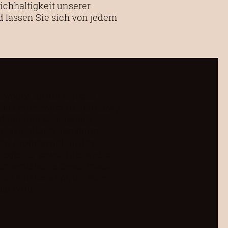
ichhaltigkeit unserer
d lassen Sie sich von jedem
ommage an die zeitlose
t aus erlesenem Blütenhonig,
nd reichen Geschmack
et sich durch ihre feine
en Aromenvielfalt des
Begleiter sowohl als Apéro
, unverfälschte Geschmack
en Erlebnis ein, bei dem
bar wird.