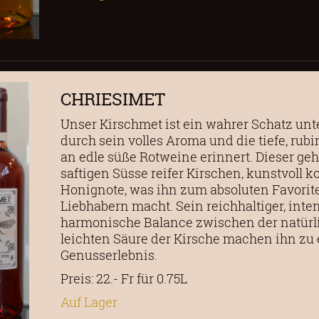
CHRIESIMET
Unser Kirschmet ist ein wahrer Schatz un
durch sein volles Aroma und die tiefe, rubi
an edle süße Rotweine erinnert. Dieser geha
saftigen Süsse reifer Kirschen, kunstvoll k
Honignote, was ihn zum absoluten Favori
Liebhabern macht. Sein reichhaltiger, int
harmonische Balance zwischen der natürl
leichten Säure der Kirsche machen ihn zu
Genusserlebnis.
Preis: 22.- Fr für 0.75L
Auf Lager