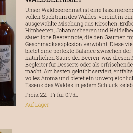
Unser Waldbeerenmet ist eine faszinier
vollen Spektrum des Waldes, vereint in eine
ausgewählte Mischung aus Kirschen, Erdb
Himbeeren, Johannisbeeren und Heidelbeer
säuerliche Beerennote, die den Gaumen m
Geschmacksexplosion verwöhnt. Diese vie
bietet eine perfekte Balance zwischen der
natürlichen Säure der Beeren, was diesen
Begleiter für Desserts oder als erfrische
macht. Am besten gekühlt serviert, entfal
volles Aroma und bietet ein unvergleichlic
Essenz des Waldes in jedem Schluck zelebr
Preis: 22.- Fr für 0.75L
Auf Lager