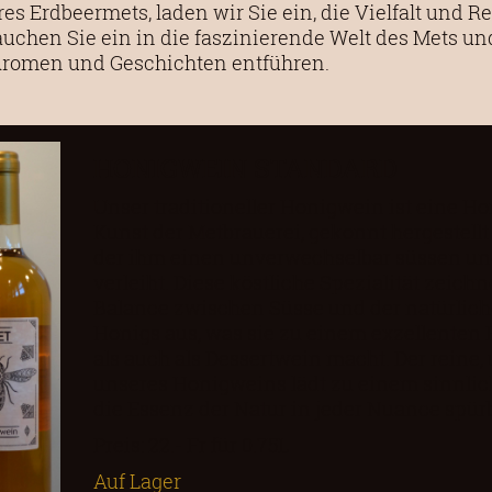
 Erdbeermets, laden wir Sie ein, die Vielfalt und Re
uchen Sie ein in die faszinierende Welt des Mets un
 Aromen und Geschichten entführen.
HONIGWEIN STANDARD
Unser traditioneller Honigwein ist eine H
Kunst der Metbrauerei, gekonnt hergestell
der ihm einen unverwechselbar süssen u
verleiht. Diese köstliche Spezialität zeichn
Balance zwischen Süsse und der natürlich
Honigs aus, was sie zu einem exzellenten 
als auch als Dessertwein macht. Der reine
unseres Honigweins lädt zu einem sinnlich
die Essenz der Natur in jeder Nuance spür
Preis: 22.- Fr für 0.75L
Auf Lager